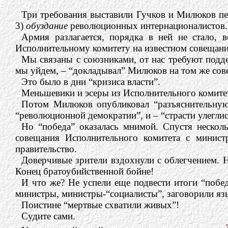
Три требования выставили Гучков и Милюков пе
3)
обуздание
революционных интернационалистов.
Армия разлагается, порядка в ней не стало, 
Исполнительному комитету на известном совещани
Мы связаны с союзниками, от нас требуют подде
мы уйдем, – “докладывал” Милюков на том же сов
Это было в дни “кризиса власти”.
Меньшевики и эсеры из Исполнительного комитета
Потом Милюков опубликовал “разъяснительную”
“революционной демократии”, и – “страсти улеглис
Но “победа” оказалась мнимой. Спустя нескол
совещания Исполнительного комитета с минист
правительство.
Доверчивые зрители вздохнули с облегчением. Н
Конец братоубийственной бойне!
И что же? Не успели еще подвести итоги “побе
министры, министры-“социалисты”, заговорили я
Поистине “мертвые схватили живых”!
Судите сами.