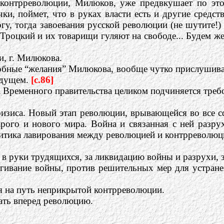
ц контрреволюции, Милюков, уже предвкушает по э
ки, поймет, что в руках власти есть и другие средст
огу, тогда завоевания русской революции (не шутите!
роцкий и их товарищи гуляют на свободе... Будем же
и, г. Милюкова.
добные “желания” Милюкова, вообще чутко прислушива
удущем.
[c.86]
а Временного правительства целиком подчиняется треб
кризиса. Новый этап революции, врывающейся во все
арого и нового мира. Война и связанная с ней разр
итика лавирования между революцией и контрреволюци
 в руки трудящихся, за ликвидацию войны и разрухи, 
ягивание войны, против решительных мер для устране
я на путь неприкрытой контрреволюции.
гать вперед революцию.