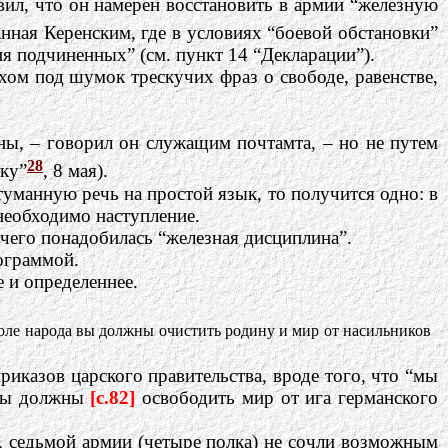
ил, что он намерен восстановить в армии “железную
нная Керенским, где в условиях “боевой обстановки”
я подчиненных” (см. пункт 14 “Декларации”).
ахом под шумок трескучих фраз о свободе, равенстве,
ы, – говорил он служащим почтамта, – но не путем
28
ку”
, 8 мая).
-туманную речь на простой язык, то получится одно: в
необходимо наступление.
 чего понадобилась “железная дисциплина”.
ограммой.
 и определеннее.
о воле народа вы должны очистить родину и мир от насильников
риказов царского правительства, вроде того, что “мы
 мы должны
[c.82]
освободить мир от ига германского
ер, седьмой армии (четыре полка) не сочли возможным