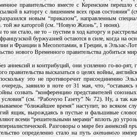
менное правительство вместе с Керенским перешло о
лкой в каторгу с лишением всех прав состояния” (см.
й разразился новым “приказом”, направленным специ
.е. той же каторгой (см. “Новую Жизнь”, 1 июня).
 то ни стало, не то – пустим в ход каторгу и расстрел
лофранцузской буржуазией остаются в силе, когда на о
лии и Франции в Месопотамии, в Греции, в Эльзас-Ло
ельство нового Временного правительства добиться ми
ез аннексий и контрибуций, они усиленно го-во-рят, 
о правительства высказаться о целях войны, английск
, поскольку это не противоречит присоединению Эл
ою очередь, заявило в ноте от 31 мая, что, “остава
войны созвать “конференцию представителей союзных
 условия” (см. “Рабочую Газету” № 72). Ну, а так ка
азываемое “ближайшее время” наступит, во всяком слу
лгий ящик, вырождаясь в пустые и фальшивые словопр
вляют всеми “решительными мерами” вплоть до угрозы 
периалистической. Разговоры о мире без аннексий
пр
тельство определенно стало на путь
активного
импери