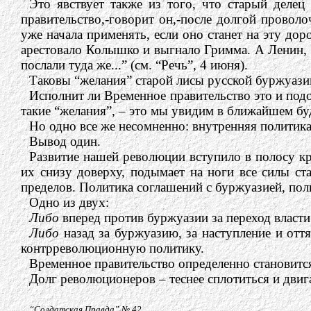
Это явствует также из того, что старый деле
правительство,-говорит он,-после долгой проволоч
уже начала применять, если оно станет на эту дор
арестовало Колышко и выгнало Гримма. А Ленин, Т
послали туда же...” (см. “Речь”, 4 июня).
Таковы “желания” старой лисы русской буржуази
Исполнит ли Временное правительство это и по
такие “желания”, – это мы увидим в ближайшем б
Но одно все же несомненно: внутренняя политик
Вывод один.
Развитие нашей революции вступило в полосу 
их снизу доверху, подымает на ноги все силы ст
пределов. Политика соглашений с буржуазией, пол
Одно из двух:
Либо
вперед против буржуазии за переход власти
Либо
назад за буржуазию, за наступление и отт
контрреволюционную политику.
Временное правительство определенно становитс
Долг революционеров – теснее сплотиться и дви
“Солдатская Правда” № 42,