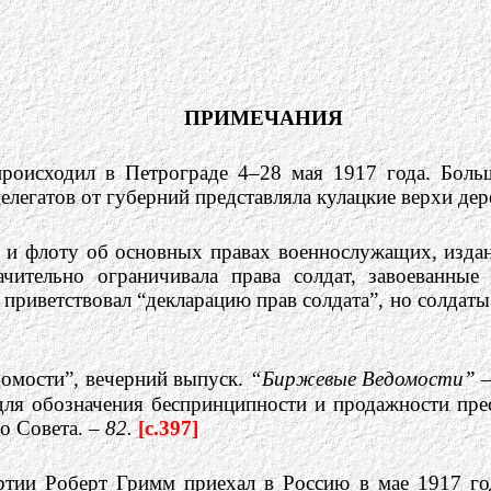
ПРИМЕЧАНИЯ
роисходил в Петрограде 4–28 мая 1917 года. Больш
елегатов от губерний представляла кулацкие верхи дер
и и флоту об основных правах военнослужащих, изд
ачительно ограничивала права солдат, завоеванны
риветствовал “декларацию прав солдата”, но солдаты 
домости”, вечерний выпуск.
“Биржевые Ведомости”
–
для обозначения беспринципности и продажности прес
о Совета. –
82.
[c.397]
ртии Роберт Гримм приехал в Россию в мае 1917 го