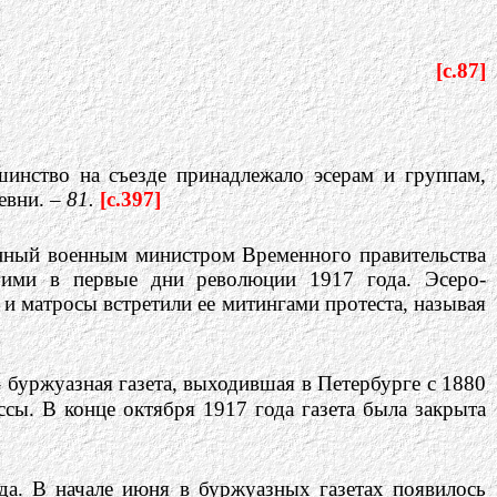
[c.87]
инство на съезде принадлежало эсерам и группам,
евни. –
81.
[c.397]
анный военным министром Временного правительства
е ими в первые дни революции 1917 года. Эсеро-
и матросы встретили ее митингами протеста, называя
 буржуазная газета, выходившая в Петербурге с 1880
сы. В конце октября 1917 года газета была закрыта
да. В начале июня в буржуазных газетах появилось