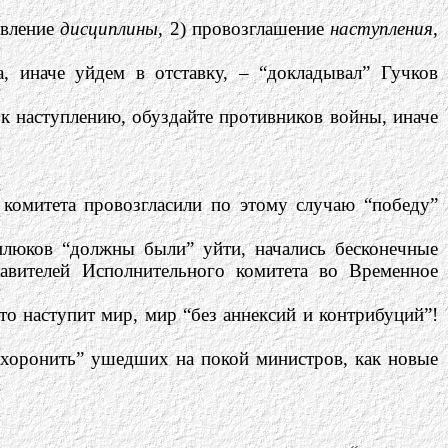
овление
дисциплины
, 2) провозглашение
наступления
,
а, иначе уйдем в отставку, – “докладывал” Гучков
к наступлению, обуздайте противников войны, иначе
комитета провозгласили по этому случаю “победу”
илюков “должны были” уйти, начались бесконечные
тавителей Исполнительного комитета во Временное
о наступит мир, мир “без аннексий и контрибуций”!
похоронить” ушедших на покой министров, как новые