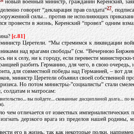
новый военный министр, гражданин Керенский, заяв
27
еделенно говорит “декларация прав солдата”
,
подписа
ооруженной силы... против не исполняющих приказани
ался провести в жизнь, Керенский “провел” одним взм
ина?
[c.81]
министр Церетели. “Мы стремимся к ликвидации войн
зниками над врагами свободы” (см. “Вечернюю Биржев
сь ни к селу, ни к городу, если перевести министерски
ранцией разбить Германию, для чего, в свою очередь, 
онта, для совместной победы над Германией, – вот для
юков, министр Церетели объявил своей собственной пр
ризиса. Но потом министры-”социалисты” стали смелее
, солдатам и матросам:
равительство... вы пойдете... скованные дисциплиной долга... п
я).
ало чем отличается от известных империалистических п
изгнать дерзкого врага из пределов нашей родины,
овести его в жизнь, так как некоторые полки, наприм