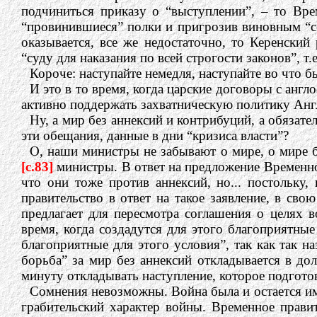
подчиниться приказу о “выступлении”, – то Вре
“провинившиеся” полки и пригрозив виновным “ссы
оказывается, все же недостаточно, то Керенски
“суду для наказания по всей строгости законов”, т
Короче: наступайте немедля, наступайте во что бы
И это в то время, когда царские договоры с анг
активно поддержать захватническую политику Анг
Ну, а мир без аннексий и контрибуций, а обязат
эти обещания, данные в дни “кризиса власти”?
О, наши министры не забывают о мире, о мире б
[c.83]
министры. В ответ на предложение Временног
что они тоже против аннексий, но... постольку
правительство в ответ на такое заявление, в св
предлагает для пересмотра соглашения о целях 
время, когда создадутся для этого благоприятные
благоприятные для этого условия”, так как так н
борьба” за мир без аннексий откладывается в до
минуту откладывать наступление, которое подгото
Сомнения невозможны. Война была и остается им
грабительский характер войны. Временное прави