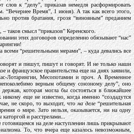
т слов к “делу”, приказав немедля расформировать
 “Вечернее Время”, 1 июня). А так как всего этого,
ально против братания, грозя “виновным” преданием
ы, – таков смысл “приказов” Керенского.
сновании этих договоров определенно обязывают “нас”
тарингии!
ра всеми “решительными мерами”, – куда девались все
говорят и пишут, пишут и говорят. И не только наши
ое и французское правительства еще на днях заявили,
ьзас-Лотарингии, Месопотамии и проч. А Временное
ясь непоколебимо верным общему союзному делу”, оно
 держав, которая могла бы состояться в ближайшее
к никому еще не известно, когда именно “создадутся
чае, не скоро, то выходит, что
на деле
“решительная
ения о мире. Зато нельзя, оказывается, ни на одну
каторгой и расстрелами...
и
готовящемся на деле наступлении лишь прикрывают
ализма. То, что вчера еще казалось невозможным,