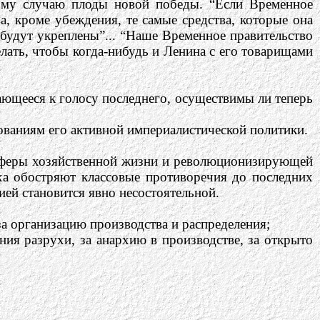
тому случаю плоды новой победы. “Если Временное
ва, кроме убеждения, те самые средства, которые она
) будут укреплены”... “Наше Временное правительство
лать, чтобы когда-нибудь и Ленина с его товарищами
ющееся к голосу последнего, осуществимы ли теперь
ованиям его активной империалистической политики.
 сферы хозяйственной жизни и революционизирующей
уха обостряют классовые противоречия до последних
ей становится явно несостоятельной.
за организацию производства и распределения;
ния разрухи, за анархию в производстве, за открыто