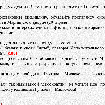
ред уходом из Временного правительства: 1) восстан
восстановите дисциплину, обуздайте пропаганду мир
и в Мариинском дворце (20 апреля).
ржки в интересах единства фронта, призовите армию 
ещании.
 делали вид, что не пойдут на уступки.
 бумагу к своей “ноте”, ораторы Исполнительного 
ь”.
[c.80]
ько дней снова был объявлен “кризис”, Гучков и М
рами, и – “кризис разрешился” вступлением предс
аконец-то “победили” Гучкова – Милюкова! Наконец-т
дам” так называемой “демократии”, не успели еще “
зыком, утешившим Гучкова – Милюкова!
26