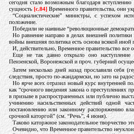
сегодня стало возможным благодаря вступлению 
сущность
[c.84]
Временного правительства, они у
“Социалистические” министры, с успехом исп
положение.
Победили не наивные “революционные демократы
Но равнение направо в делах внешней политики
войны внешняя политика есть основа всякой иной 
И, действительно, Временное правительство все 
Еще не так давно открыло оно наступление п
Пензенской, Воронежской и проч. губерний осуще
Затем несколько дней назад прославили себя (г
следствия, просто по-жандармски, но зато на радо
Но ярче всех отразил новый курс внутренней пол
как “срочного введения закона о преступлениях п
в призыве в распространенных или публично выс
учинению насильственных действий одной час
постановлению или законному распоряжению влас
срочной каторгой” (см. “Речь”, 4 июня).
Таково каторжное законодательное творчество это
Очевидно, что Временное правительство неуклон