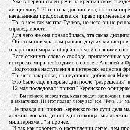
Уже в первой своей речи на крестьянском съезде
дисциплину”. Что это за дисциплина, об этом опр
начальникам предоставляется “право применения в
То, о чем так мечтал Гучков, но чего он не реш
справедливости.
Для чего же она понадобилась, эта самая дисципл
Об этом поведал нам раньше других министров 
сепаратного мира, а общей победой с нашими сою
Если откинуть слова о свободе, приплетенные зде
интересах мира необходимо в союзе с Англией и Ф
Подготовка наступления в интересах единства фр
То, чего так робко, но неустанно добивался Мил
Это было еще в первые дни после “разрешения” к
12 мая последовал “приказ” Керенского офицерам
“...Вы пойдете вперед туда, куда поведут вас вожди и п
и захватчиков. На этот подвиг я зову вас” (см. “Речь”, 14 ма
Не правда ли: приказ Керенского по сути дела м
должны воевать до победного конца, мы должны 
милитаризма...” и прочее.
И так как говорить о наступлении легче, чем пр