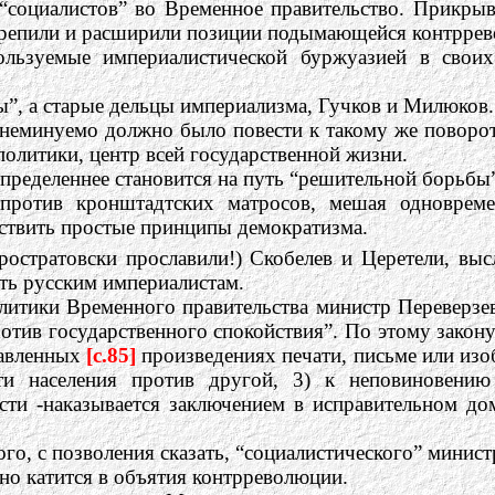
“социалистов” во Временное правительство. Прикры
крепили и расширили позиции подымающейся контрре
ользуемые империалистической буржуазией в свои
”, а старые дельцы империализма, Гучков и Милюков.
 неминуемо должно было повести к такому же поворот
политики, центр всей государственной жизни.
определеннее становится на путь “решительной борьбы
ротив кронштадтских матросов, мешая одновремен
ствить простые принципы демократизма.
еростратовски прославили!) Скобелев и Церетели, вы
сть русским империалистам.
итики Временного правительства министр Переверзев (
ротив государственного спокойствия”. По этому закон
тавленных
[c.85]
произведениях печати, письме или изо
ти населения против другой, 3) к неповиновению
ти -наказывается заключением в исправительном дом
го, с позволения сказать, “социалистического” минист
но катится в объятия контрреволюции.