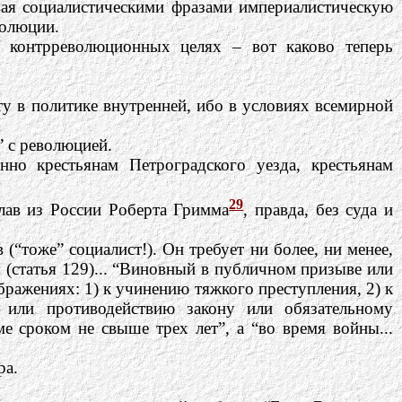
вая социалистическими фразами империалистическую
волюции.
х контрреволюционных целях – вот каково теперь
у в политике внутренней, ибо в условиях всемирной
” с революцией.
но крестьянам Петроградского уезда, крестьянам
29
слав из России Роберта Гримма
, правда, без суда и
“тоже” социалист!). Он требует ни более, ни менее,
у (статья 129)... “Виновный в публичном призыве или
бражениях: 1) к учинению тяжкого преступления, 2) к
 или противодействию закону или обязательному
е сроком не свыше трех лет”, а “во время войны...
ра.