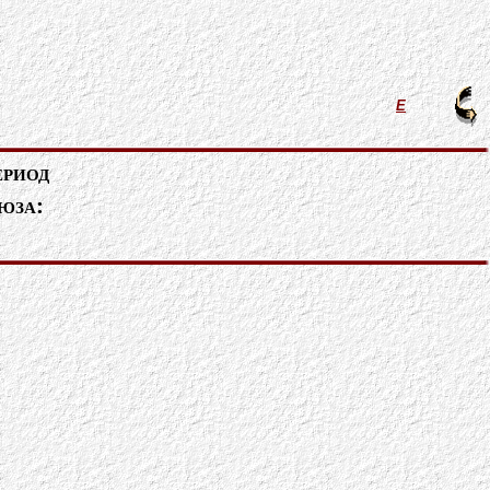
Е
ериод
юза: