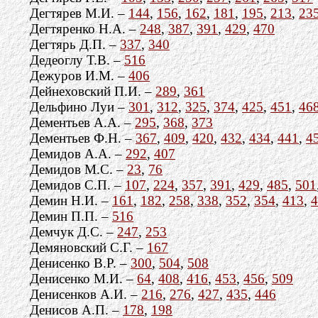
Дегтярев М.И. –
144
,
156
,
162
,
181
,
195
,
213
,
23
Дегтяренко Н.А. –
248
,
387
,
391
,
429
,
470
Дегтярь Д.П. –
337
,
340
Дедеоглу Т.В. –
516
Дежуров И.М. –
406
Дейнеховский П.И. –
289
,
361
Дельфино Луи –
301
,
312
,
325
,
374
,
425
,
451
,
46
Дементьев А.А. –
295
,
368
,
373
Дементьев Ф.Н. –
367
,
409
,
420
,
432
,
434
,
441
,
4
Демидов А.А. –
292
,
407
Демидов М.С. –
23
,
76
Демидов С.П. –
107
,
224
,
357
,
391
,
429
,
485
,
501
Демин Н.И. –
161
,
182
,
258
,
338
,
352
,
354
,
413
,
4
Демин П.П. –
516
Демчук Д.С. –
247
,
253
Демяновский С.Г. –
167
Денисенко В.Р. –
300
,
504
,
508
Денисенко М.И. –
64
,
408
,
416
,
453
,
456
,
509
Денисенков А.И. –
216
,
276
,
427
,
435
,
446
Денисов А.П. –
178
,
198