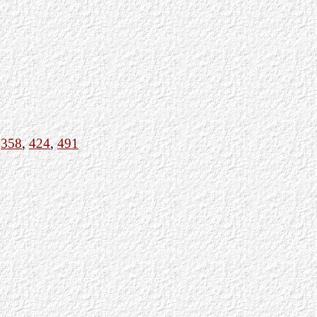
,
358
,
424
,
491