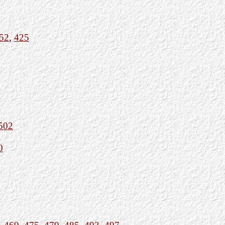
52
,
425
502
0