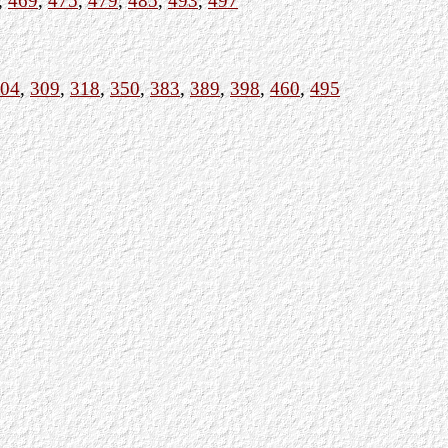
,
469
,
475
,
479
,
485
,
493
,
497
04
,
309
,
318
,
350
,
383
,
389
,
398
,
460
,
495