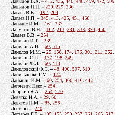
Давыдов В.А. –
412
,
436
,
446
,
448
,
459
,
472
,
509
Давыдов П.П. –
220
,
229
,
230
Дагаев В.В. –
192
,
204
Дагаев Н.П. –
345
,
413
,
425
,
451
,
468
Дагилис И.М. –
161
,
233
Далматов В.Н. –
162
,
213
,
331
,
338
,
374
,
450
Дамаев Б.В. –
254
Данилин И.Т. –
239
Данилов А.И. –
60
,
515
Данилов М.М. –
25
,
158
,
174
,
176
,
301
,
311
,
352
Данилов С.П. –
177
,
198
,
249
Данилов Ф.Д. –
60
,
418
Даниловский Ф.С. –
48
,
490
,
507
,
510
Данильченко Г.М. –
174
Данышш И.М. –
60
,
254
,
366
,
416
,
442
Дапчевич Пеко –
254
Дворкин Я.А. –
254
,
270
Девятко И.А. –
29
,
60
Девятов Н.М. –
85
,
256
Дегтярев –
240
Дегтярев Г.Е. –
105
,
153
,
250
,
257
,
261
,
265
,
517