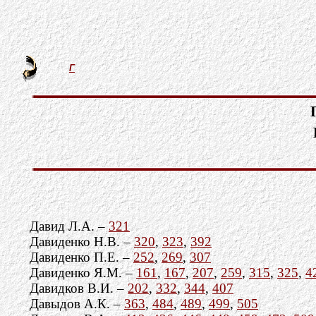
Г
Давид Л.А. –
321
Давиденко Н.В. –
320
,
323
,
392
Давиденко П.Е. –
252
,
269
,
307
Давиденко Я.М. –
161
,
167
,
207
,
259
,
315
,
325
,
4
Давидков В.И. –
202
,
332
,
344
,
407
Давыдов А.К. –
363
,
484
,
489
,
499
,
505