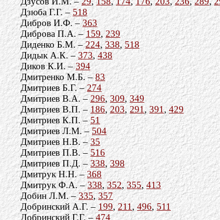
Дзусов И.М. –
29
,
158
,
174
,
176
,
203
,
236
,
289
,
2
Дзюба Г.Г. –
518
Дибров И.Ф. –
363
Диброва П.А. –
159
,
239
Диденко Б.М. –
224
,
338
,
518
Дидык А.К. –
373
,
438
Диков К.И. –
394
Дмитренко М.Б. –
83
Дмитриев Б.Г. –
274
Дмитриев В.А. –
296
,
309
,
349
Дмитриев В.П. –
186
,
203
,
291
,
391
,
429
Дмитриев К.П. –
51
Дмитриев Л.М. –
504
Дмитриев Н.В. –
35
Дмитриев П.В. –
516
Дмитриев П.Д. –
338
,
398
Дмитрук Н.Н. –
368
Дмитрук Ф.А. –
338
,
352
,
355
,
413
Добин Л.М. –
335
,
357
Добринский А.Г. –
199
,
211
,
496
,
511
Добринский Г.Г. –
474