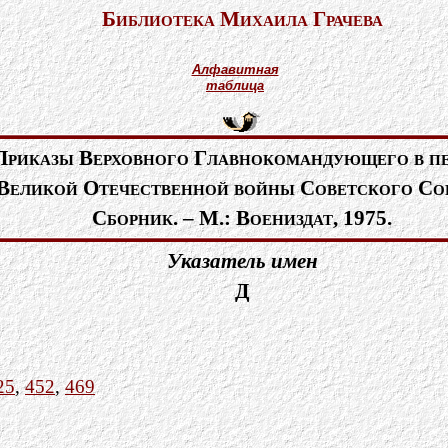
Библиотека Михаила Грачева
Алфавитная
таблица
Приказы Верховного Главнокомандующего в п
Великой Отечественной войны Советского Со
Сборник. – М.: Воениздат, 1975.
Указатель имен
Д
25
,
452
,
469