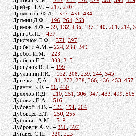
Дратвин М.И. –
353
,
371
,
378
,
379
,
381
,
394
,
429
Дрейер Н.М. –
217
,
270
Дременков Ф.И. –
327
,
431
,
434
Дремин Д.Ф. –
196
,
264
,
268
Дремов И.Ф. –
39
,
132
,
136
,
137
,
140
,
201
,
214
,
3
Дрига С.П. –
457
Дриленок С.Ф. –
371
,
397
Дробкис А.М. –
224
,
238
,
249
Дробот И.М. –
223
Дробыш Е.Г. –
308
,
315
Дрогунов В.И. –
199
Дружинин Г.И. –
162
,
208
,
239
,
244
,
345
Дрычкин Д.А. –
84
,
272
,
278
,
366
,
436
,
453
,
457
Дрянин В.Ф. –
50
,
430
Дряхлов И.Д. –
210
,
251
,
306
,
347
,
483
,
499
,
505
Дубовик В.А. –
516
Дубовой И.В. –
126
,
194
,
204
Дубовцев Е.Т. –
250
,
265
Дубошин А.М. –
518
Дубровин А.М. –
396
,
397
Дугарев С.Н. –
320
,
323