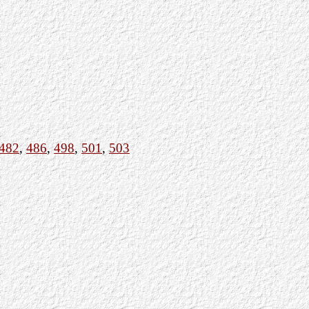
482
,
486
,
498
,
501
,
503