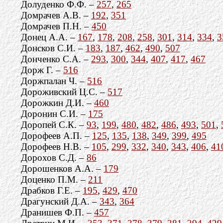
Долуденко Ф.Ф. –
257
,
265
Домрачев А.В. –
192
,
351
Домрачев П.Н. –
450
Донец А.А. –
167
,
178
,
208
,
258
,
301
,
314
,
334
,
3
Донсков С.И. –
183
,
187
,
462
,
490
,
507
Донченко С.А. –
293
,
300
,
344
,
407
,
417
,
467
Дорж Г. –
516
Доржпалан Ч. –
516
Дороживский Ц.С. –
517
Дорожкин Д.И. –
460
Доронин С.И. –
175
Доропей С.К. –
93
,
199
,
480
,
482
,
486
,
493
,
501
,
Дорофеев А.П. –
125
,
135
,
138
,
349
,
399
,
495
Дорофеев Н.В. –
105
,
299
,
332
,
340
,
343
,
406
,
41
Дорохов С.Д. –
86
Дорошенков А.А. –
179
Доценко П.М. –
211
Драбков Г.Е. –
195
,
429
,
470
Драгунский Д.А. –
343
,
364
Дранишев Ф.П. –
457