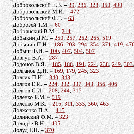
Добровольский Е.В. –
39
,
286
,
328
,
350
,
490
Добровольский М.И. –
472
Добровольский Ф.Г. –
63
Доброзей Т.М. –
60
Добрянский В.М. –
214
Добыкин Д.М. –
250
,
257
,
262
,
265
,
519
Добычин П.Н. –
186
,
203
,
294
,
354
,
371
,
419
,
47
Добыш Ф.И. –
100
,
407
,
504
,
507
Довгун В.А. –
287
Додонов В.Я. –
185
,
188
,
191
,
224
,
238
,
249
,
303
Долганов Д.Н. –
169
,
179
,
245
,
323
Долгих П.И. –
340
,
343
Долгов Е.И. –
224
,
332
,
337
,
343
,
356
,
406
Долгов С.И. –
208
,
244
,
315
Доленко Б.М. –
519
Доленко М.К. –
216
,
311
,
333
,
360
,
463
Долженко П.А. –
415
Долинский Ф.М. –
323
Долидзе В.Н. –
405
Долуд Г.Н. –
370