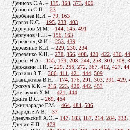
Денисов С.А. –
135
,
368
,
373
,
406
Денисов С.П. –
23
Дербенев И.И. –
79
,
163
Дергач К.С. –
195
,
233
,
403
Дергунов М.М. –
144
,
145
,
491
Дергунов Ф.Е. –
156
,
163
Деревенец Ф.И. –
253
,
439
Деревянно К.И. –
229
,
230
,
234
Деревянко К.Н. –
278
,
366
,
408
,
420
,
422
,
436
,
4
Дереш Н.А. –
155
,
159
,
208
,
244
,
258
,
301
,
308
,
Державин П.И. –
229
,
255
,
272
,
367
,
412
,
427
,
44
Дерзиян З.Т. –
366
,
411
,
421
,
444
,
509
Джанджгава В.Н. –
174
,
176
,
291
,
303
,
391
,
429
,
Джахуа К.К. –
216
,
223
,
420
,
442
,
453
Джелаухов X.М. –
421
,
444
Джига В.С. –
269
,
464
Джинчарадзе Г.М. –
464
,
484
,
506
Дзаридзе А.В. –
37
Дзевульский А.О. –
147
,
183
,
187
,
214
,
284
,
333
,
Дзенит Я.П. –
478