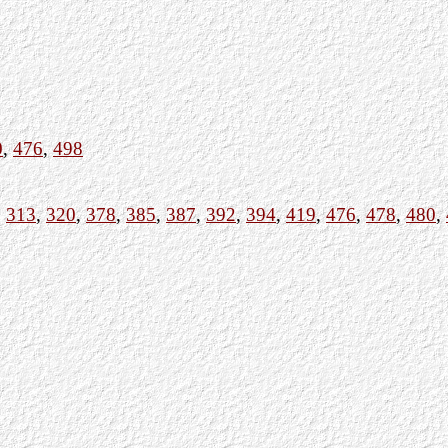
0
,
476
,
498
,
313
,
320
,
378
,
385
,
387
,
392
,
394
,
419
,
476
,
478
,
480
,