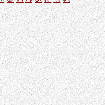
97
,
305
,
309
,
316
,
383
,
461
,
474
,
496