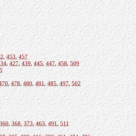
42
,
453
,
457
334
,
427
,
439
,
445
,
447
,
458
,
509
5
470
,
478
,
480
,
481
,
485
,
497
,
502
360
,
368
,
373
,
463
,
491
,
511